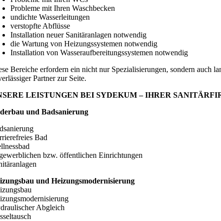
Probleme mit Ihren Waschbecken
undichte Wasserleitungen
verstopfte Abflüsse
Installation neuer Sanitäranlagen notwendig
die Wartung von Heizungssystemen notwendig
Installation von Wasseraufbereitungssystemen notwendig
ese Bereiche erfordern ein nicht nur Spezialisierungen, sondern auch l
erlässiger Partner zur Seite.
NSERE LEISTUNGEN BEI SYDEKUM – IHRER SANITÄRF
derbau und Badsanierung
dsanierung
rrierefreies Bad
llnessbad
 gewerblichen bzw. öffentlichen Einrichtungen
nitäranlagen
izungsbau und Heizungsmodernisierung
izungsbau
izungsmodernisierung
draulischer Abgleich
sseltausch