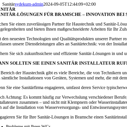
Sanitär
sydekum-admin
2024-09-05T12:44:09+02:00
ANITÄR
ANITÄR-LÖSUNGEN FÜR BRAMSCHE – INNOVATION BEI
chen Sie einen zuverlässigen Partner für Haustechnik und Sanitär-Lö
gelegenheiten und bieten Ihnen maßgeschneiderte Arbeiten für Ihr Zuh
t den neuesten Technologien und Qualitätsprodukten unserer Partner rea
fassen unsere Dienstleistungen alles an Sanitärtechnik: von der Instal
chern Sie sich zukunftssichere und effiziente Sanitär-Lösungen in und
ANN SOLLTEN SIE EINEN SANITÄR INSTALLATEUR RUF
 Bereich der Haustechnik gibt es viele Bereiche, die von Technikern und
 sämtliche Installationen von Geräten, Systemen und mehr, die mit de
nn Sie eine Sanitärfirma engagieren, umfasst deren Service typischer
ch Achtung: Es kommt häufig zur Verwechslung verschiedener Berufe, 
stallateuren zusammen – und nicht mit Klempnern oder Wasserinstallate
ch auf die Installation von Wasserversorgungs- und Entwässerungssysteme
gagieren Sie für Ihre Sanitär-Lösungen in Bramsche einen Sanitärinstal
Probleme mit Ihren WCs