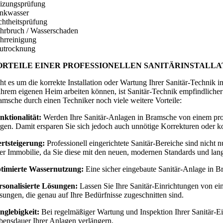
izungsprüfung
inkwasser
chtheitsprüfung
hrbruch / Wasserschaden
hrreinigung
utrocknung
ORTEILE EINER PROFESSIONELLEN SANITÄRINSTALLA
ht es um die korrekte Installation oder Wartung Ihrer Sanitär-Technik
 ihrem eigenen Heim arbeiten können, ist Sanitär-Technik empfindlicher u
amsche durch einen Techniker noch viele weitere Vorteile:
nktionalität:
Werden Ihre Sanitär-Anlagen in Bramsche von einem pro
rgen. Damit ersparen Sie sich jedoch auch unnötige Korrekturen oder ko
rtsteigerung:
Professionell eingerichtete Sanitär-Bereiche sind nicht n
rer Immobilie, da Sie diese mit den neuen, modernen Standards und lan
timierte Wassernutzung:
Eine sicher eingebaute Sanitär-Anlage in B
rsonalisierte Lösungen:
Lassen Sie Ihre Sanitär-Einrichtungen von ei
sungen, die genau auf Ihre Bedürfnisse zugeschnitten sind.
nglebigkeit:
Bei regelmäßiger Wartung und Inspektion Ihrer Sanitär-Ei
bensdauer Ihrer Anlagen verlängern.