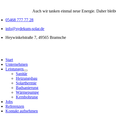
Skip
to
Auch wir tanken einmal neue Energie. Daher bleibt
content
05468 777 77 28
info@sydekum-solar.de
Heywinkelstraße 7, 49565 Bramsche
oggle
avigation
Start
Unternehmen
Leistungen
Sanitär
Heizungsbau
Solarthermie
Badsanierung
Wärmepumpe
Kernbohrung
Jobs
Referenzen
Kontakt aufnehmen