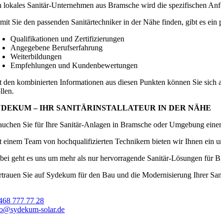
n lokales Sanitär-Unternehmen aus Bramsche wird die spezifischen An
mit Sie den passenden Sanitärtechniker in der Nähe finden, gibt es ein p
Qualifikationen und Zertifizierungen
Angegebene Berufserfahrung
Weiterbildungen
Empfehlungen und Kundenbewertungen
t den kombinierten Informationen aus diesen Punkten können Sie sich a
llen.
YDEKUM – IHR SANITÄRINSTALLATEUR IN DER NÄHE
auchen Sie für Ihre Sanitär-Anlagen in Bramsche oder Umgebung einen e
t einem Team von hochqualifizierten Technikern bieten wir Ihnen ein u
bei geht es uns um mehr als nur hervorragende Sanitär-Lösungen für B
rtrauen Sie auf Sydekum für den Bau und die Modernisierung Ihrer Sa
468 777 77 28
fo@sydekum-solar.de