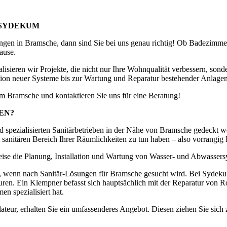
 SYDEKUM
sungen in Bramsche, dann sind Sie bei uns genau richtig! Ob Badezim
ause.
lisieren wir Projekte, die nicht nur Ihre Wohnqualität verbessern, son
lation neuer Systeme bis zur Wartung und Reparatur bestehender Anlage
 um Bramsche und kontaktieren Sie uns für eine Beratung!
EN?
 spezialisierten Sanitärbetrieben in der Nähe von Bramsche gedeckt wer
m sanitären Bereich Ihrer Räumlichkeiten zu tun haben – also vorrang
weise die Planung, Installation und Wartung von Wasser- und Abwasser
wenn nach Sanitär-Lösungen für Bramsche gesucht wird. Bei Sydekum a
uren. Ein Klempner befasst sich hauptsächlich mit der Reparatur von 
n spezialisiert hat.
lateur, erhalten Sie ein umfassenderes Angebot. Diesen ziehen Sie sich