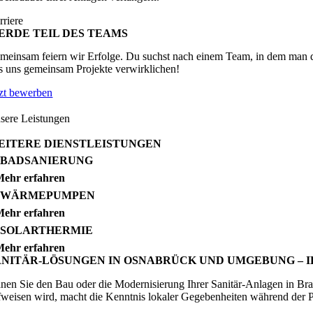
rriere
ERDE TEIL DES TEAMS
meinsam feiern wir Erfolge. Du suchst nach einem Team, in dem man dic
ss uns gemeinsam Projekte verwirklichen!
tzt bewerben
sere Leistungen
EITERE DIENSTLEISTUNGEN
BADSANIERUNG
ehr erfahren
WÄRMEPUMPEN
ehr erfahren
SOLARTHERMIE
ehr erfahren
ANITÄR-LÖSUNGEN IN OSNABRÜCK UND UMGEBUNG – IH
anen Sie den Bau oder die Modernisierung Ihrer Sanitär-Anlagen in Brams
fweisen wird, macht die Kenntnis lokaler Gegebenheiten während der P