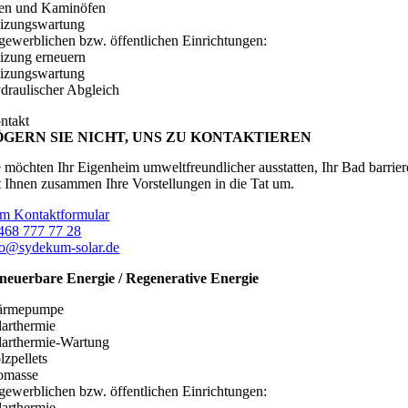
en und Kaminöfen
izungswartung
 gewerblichen bzw. öffentlichen Einrichtungen:
izung erneuern
izungswartung
draulischer Abgleich
ntakt
ÖGERN SIE NICHT, UNS ZU KONTAKTIEREN
e möchten Ihr Eigenheim umweltfreundlicher ausstatten, Ihr Bad barrier
t Ihnen zusammen Ihre Vorstellungen in die Tat um.
m Kontaktformular
468 777 77 28
fo@sydekum-solar.de
neuerbare Energie / Regenerative Energie
rmepumpe
larthermie
larthermie-Wartung
lzpellets
omasse
 gewerblichen bzw. öffentlichen Einrichtungen:
larthermie