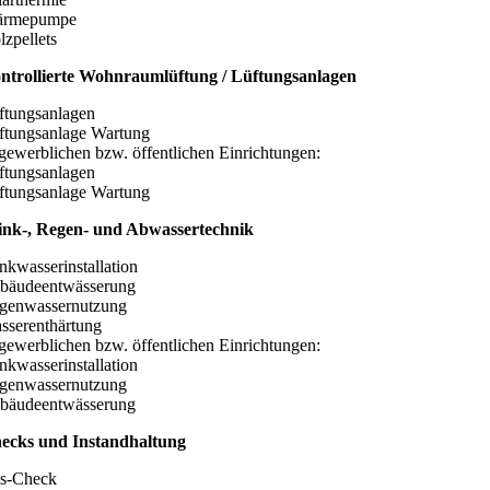
rmepumpe
lzpellets
ntrollierte Wohnraumlüftung / Lüftungsanlagen
ftungsanlagen
ftungsanlage Wartung
 gewerblichen bzw. öffentlichen Einrichtungen:
ftungsanlagen
ftungsanlage Wartung
ink-, Regen- und Abwassertechnik
inkwasserinstallation
bäudeentwässerung
genwassernutzung
sserenthärtung
 gewerblichen bzw. öffentlichen Einrichtungen:
inkwasserinstallation
genwassernutzung
bäudeentwässerung
ecks und Instandhaltung
s-Check