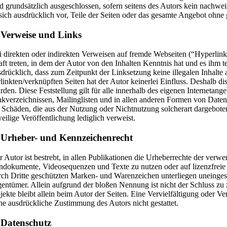
nd grundsätzlich ausgeschlossen, sofern seitens des Autors kein nachwei
 sich ausdrücklich vor, Teile der Seiten oder das gesamte Angebot ohne
 Verweise und Links
i direkten oder indirekten Verweisen auf fremde Webseiten (“Hyperlinks
aft treten, in dem der Autor von den Inhalten Kenntnis hat und es ihm 
sdrücklich, dass zum Zeitpunkt der Linksetzung keine illegalen Inhalte 
rlinkten/verknüpften Seiten hat der Autor keinerlei Einfluss. Deshalb dis
rden. Diese Feststellung gilt für alle innerhalb des eigenen Interneta
nkverzeichnissen, Mailinglisten und in allen anderen Formen von Datenba
r Schäden, die aus der Nutzung oder Nichtnutzung solcherart dargebotene
weilige Veröffentlichung lediglich verweist.
 Urheber- und Kennzeichenrecht
r Autor ist bestrebt, in allen Publikationen die Urheberrechte der ver
ndokumente, Videosequenzen und Texte zu nutzen oder auf lizenzfreie
rch Dritte geschützten Marken- und Warenzeichen unterliegen uneinges
gentümer. Allein aufgrund der bloßen Nennung ist nicht der Schluss zu z
jekte bleibt allein beim Autor der Seiten. Eine Vervielfältigung oder
ne ausdrückliche Zustimmung des Autors nicht gestattet.
 Datenschutz