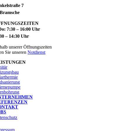
kelstraße 7
 Bramsche
FFNUNGSZEITEN
o: 7:30 – 16:00 Uhr
:30 – 14:30 Uhr
halb unserer Öffnungszeiten
hen Sie unseren
Notdienst
EISTUNGEN
nitär
izungsbau
larthermie
dsanierung
rmepumpe
rnbohrung
NTERNEHMEN
EFERENZEN
ONTAKT
OBS
tenschutz
pressum