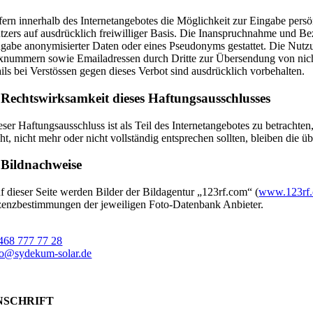
fern innerhalb des Internetangebotes die Möglichkeit zur Eingabe persön
tzers auf ausdrücklich freiwilliger Basis. Die Inanspruchnahme und Be
gabe anonymisierter Daten oder eines Pseudonyms gestattet. Die Nutzu
xnummern sowie Emailadressen durch Dritte zur Übersendung von nicht a
ils bei Verstössen gegen dieses Verbot sind ausdrücklich vorbehalten.
 Rechtswirksamkeit dieses Haftungsausschlusses
eser Haftungsausschluss ist als Teil des Internetangebotes zu betracht
cht, nicht mehr oder nicht vollständig entsprechen sollten, bleiben die 
 Bildnachweise
f dieser Seite werden Bilder der Bildagentur „123rf.com“ (
www.123rf
zenzbestimmungen der jeweiligen Foto-Datenbank Anbieter.
468 777 77 28
fo@sydekum-solar.de
NSCHRIFT