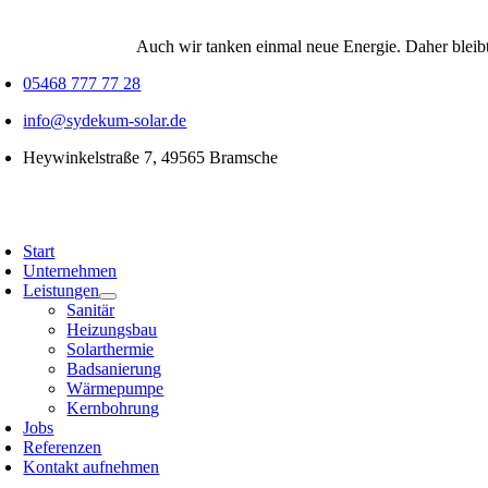
Skip
to
Auch wir tanken einmal neue Energie. Daher bleibt
content
05468 777 77 28
info@sydekum-solar.de
Heywinkelstraße 7, 49565 Bramsche
oggle
avigation
Start
Unternehmen
Leistungen
Sanitär
Heizungsbau
Solarthermie
Badsanierung
Wärmepumpe
Kernbohrung
Jobs
Referenzen
Kontakt aufnehmen