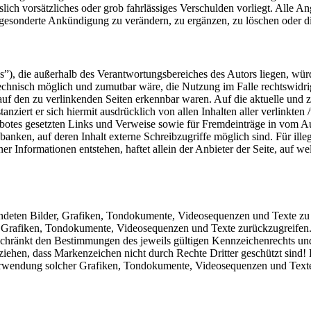
slich vorsätzliches oder grob fahrlässiges Verschulden vorliegt. Alle A
 gesonderte Ankündigung zu verändern, zu ergänzen, zu löschen oder die
”), die außerhalb des Verantwortungsbereiches des Autors liegen, würd
technisch möglich und zumutbar wäre, die Nutzung im Falle rechtswidrig
auf den zu verlinkenden Seiten erkennbar waren. Auf die aktuelle und z
tanziert er sich hiermit ausdrücklich von allen Inhalten aller verlinkte
ngebotes gesetzten Links und Verweise sowie für Fremdeinträge in vom A
nken, auf deren Inhalt externe Schreibzugriffe möglich sind. Für illeg
r Informationen entstehen, haftet allein der Anbieter der Seite, auf we
wendeten Bilder, Grafiken, Tondokumente, Videosequenzen und Texte zu be
 Grafiken, Tondokumente, Videosequenzen und Texte zurückzugreifen. A
chränkt den Bestimmungen des jeweils gültigen Kennzeichenrechts und
iehen, dass Markenzeichen nicht durch Rechte Dritter geschützt sind! Da
 Verwendung solcher Grafiken, Tondokumente, Videosequenzen und Texte 