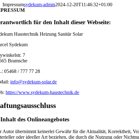
Impressum
sydekum-admin
2024-12-20T11:46:32+01:00
MPRESSUM
rantwortlich für den Inhalt dieser Webseite:
dekum Haustechnik Heizung Sanitär Solar
rcel Sydekum
ywinkelstr. 7
565 Bramsche
l.: 05468 / 777 77 28
Mail:
info@sydekum-solar.de
b:
https://www.sydekum-haustechnik.de
aftungsausschluss
 Inhalt des Onlineangebotes
r Autor übernimmt keinerlei Gewähr für die Aktualität, Korrektheit, Vo
terieller oder ideeller Art beziehen, die durch die Nutzung oder Nicht