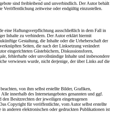
ngebote sind freibleibend und unverbindlich. Der Autor behält
 Veröffentlichung zeitweise oder endgültig einzustellen.
e eine Haftungsverpflichtung ausschließlich in dem Fall in
er Inhalte zu verhindern. Der Autor erklärt hiermit
ukünftige Gestaltung, die Inhalte oder die Urheberschaft der
n /verknüpften Seiten, die nach der Linksetzung verändert
utor eingerichteten Gästebüchern, Diskussionsforen,
ale, fehlerhafte oder unvollständige Inhalte und insbesondere
lche verwiesen wurde, nicht derjenige, der über Links auf die
achten, von ihm selbst erstellte Bilder, Grafiken,
lle innerhalb des Internetangebotes genannten und ggf.
 den Besitzrechten der jeweiligen eingetragenen
s Copyright für veröffentlichte, vom Autor selbst erstellte
in anderen elektronischen oder gedruckten Publikationen ist