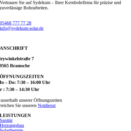
Vertrauen Sie auf Sydekum – Ihrer Kernbohrfirma für präzise und
zuverlässige Bohrarbeiten.
05468 777 77 28
info@sydekum-solar.de
ANSCHRIFT
eywinkelstraße 7
9565 Bramsche
ÖFFNUNGSZEITEN
o – Do: 7:30 – 16:00 Uhr
r : 7:30 – 14:30 Uhr
usserhalb unserer Öffnungszeiten
rreichen Sie unseren
Notdienst
LEISTUNGEN
Sanitär
Heizungsbau
Solarthermie