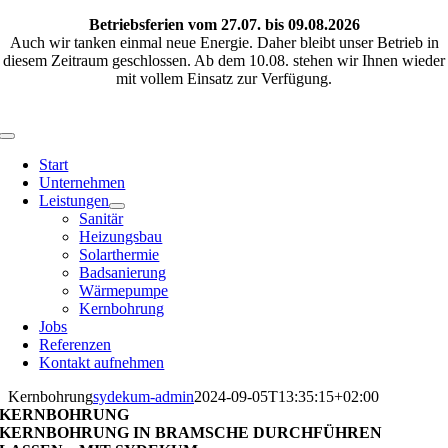
Skip
Betriebsferien vom 27.07. bis 09.08.2026
to
Auch wir tanken einmal neue Energie. Daher bleibt unser Betrieb in
content
diesem Zeitraum geschlossen. Ab dem 10.08. stehen wir Ihnen wieder
mit vollem Einsatz zur Verfügung.
Toggle
Navigation
Start
Unternehmen
Leistungen
Sanitär
Heizungsbau
Solarthermie
Badsanierung
Wärmepumpe
Kernbohrung
Jobs
Referenzen
Kontakt aufnehmen
Kernbohrung
sydekum-admin
2024-09-05T13:35:15+02:00
KERNBOHRUNG
KERNBOHRUNG IN BRAMSCHE DURCHFÜHREN