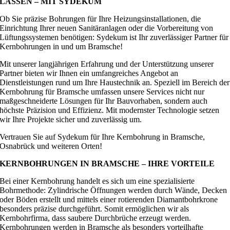
LASSEN – MIT SYDEKUM
Ob Sie präzise Bohrungen für Ihre Heizungsinstallationen, die
Einrichtung Ihrer neuen Sanitäranlagen oder die Vorbereitung von
Lüftungssystemen benötigen: Sydekum ist Ihr zuverlässiger Partner für
Kernbohrungen in und um Bramsche!
Mit unserer langjährigen Erfahrung und der Unterstützung unserer
Partner bieten wir Ihnen ein umfangreiches Angebot an
Dienstleistungen rund um Ihre Haustechnik an. Speziell im Bereich der
Kernbohrung für Bramsche umfassen unsere Services nicht nur
maßgeschneiderte Lösungen für Ihr Bauvorhaben, sondern auch
höchste Präzision und Effizienz. Mit modernster Technologie setzen
wir Ihre Projekte sicher und zuverlässig um.
Vertrauen Sie auf Sydekum für Ihre Kernbohrung in Bramsche,
Osnabrück und weiteren Orten!
KERNBOHRUNGEN IN BRAMSCHE – IHRE VORTEILE
Bei einer Kernbohrung handelt es sich um eine spezialisierte
Bohrmethode: Zylindrische Öffnungen werden durch Wände, Decken
oder Böden erstellt und mittels einer rotierenden Diamantbohrkrone
besonders präzise durchgeführt. Somit ermöglichen wir als
Kernbohrfirma, dass saubere Durchbrüche erzeugt werden.
Kernbohrungen werden in Bramsche als besonders vorteilhafte